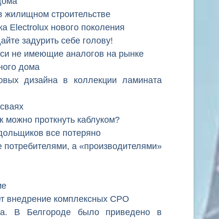
дома
в жилищном строительстве
ка Electrolux нового поколения
айте задурить себе голову!
си не имеющие аналогов на рынке
ного дома
новых дизайна в коллекции ламината
 сваях
к можно проткнуть каблуком?
дольщиков все потеряно
е потребителями, а «производителями»
ме
т внедрение комплексных СРО
да. В Белгороде было приведено в