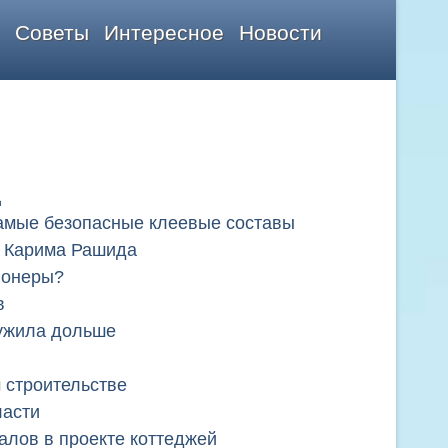
Советы
Интересное
Новости
ц
самые безопасные клеевые составы
а Карима Рашида
ионеры?
в
ужила дольше
 строительстве
ласти
лов в проекте коттеджей