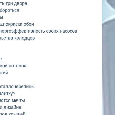
ть три двора
 бороться
лы
а,покраска,обои
ергоэффективность своих насосов
льства колодцев
е
евой потолок
огий
еталлочерепицы
плитку?
аются мечты
 и дизайне
 под крышей