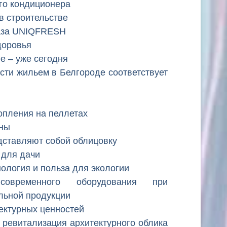
о кондиционера
в строительстве
газа UNIQFRESH
доровья
е – уже сегодня
сти жильем в Белгороде соответствует
опления на пеллетах
оны
дставляют собой облицовку
 для дачи
ология и польза для экологии
овременного оборудования при
льной продукции
ектурных ценностей
евитализация архитектурного облика