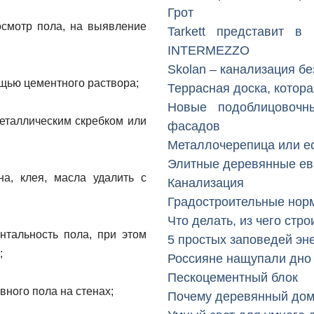
Грот
осмотр пола, на выявление
Tarkett представит в
INTERMEZZO
Skolan – канализация б
щью цементного раствора;
Террасная доска, котора
Новые подоблицовочн
металлическим скребком или
фасадов
Металлочерепица или е
Элитные деревянные ев
а, клея, масла удалить с
Канализация
Градостроительные нор
Что делать, из чего стро
нтальность пола, при этом
5 простых заповедей эн
;
Россияне нащупали дно
Пескоцементный блок
вного пола на стенах;
Почему деревянный до