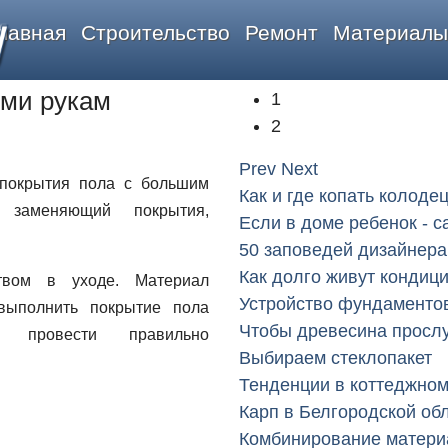
y
лавная
Строительство
Ремонт
Материалы
ими рукам
1
2
Prev
Next
покрытия пола с большим
Как и где копать колоде
о заменяющий покрытия,
Если в доме ребенок - 
50 заповедей дизайнер
Как долго живут кондиц
ством в уходе. Материал
Устройство фундаменто
 выполнить покрытие пола
Чтобы древесина просл
 провести правильно
Выбираем стеклопакет
Тенденции в коттеджном
Карп в Белгородской об
:
Комбинирование материа