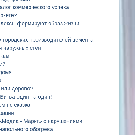
залог коммерческого успеха
аркете?
лексы формируют образ жизни
елгородских производителей цемента
я наружных стен
укам
ий
 дома
р
 или дерево?
Битва один на один!
м не сказка
раций
«Медиа - Маркт» с нарушениями
напольного обогрева