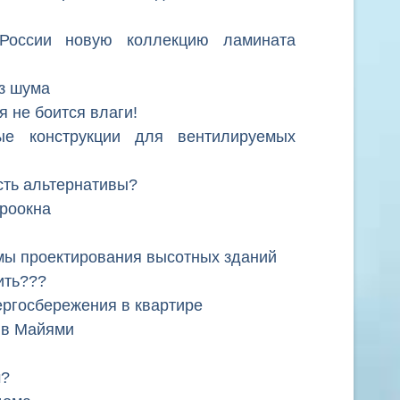
 России новую коллекцию ламината
ез шума
я не боится влаги!
ые конструкции для вентилируемых
сть альтернативы?
роокна
мы проектирования высотных зданий
ить???
ергосбережения в квартире
 в Майями
м?