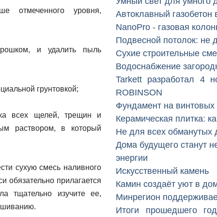
Умный свет для умного 
ше отмеченного уровня,
Автоклавный газобетон 
NanoPro - газовая колон
Подвесной потолок: не д
орошком, и удалить пыль
Сухие строительные сме
Водоснабжение загород
Tarkett разработал 4 
ециальной грунтовкой;
ROBINSON
Фундамент на винтовых
вка всех щелей, трещин и
Керамическая плитка: ка
ым раствором, в который
Не для всех обманутых 
Дома будущего станут н
энергии
ести сухую смесь наливного
Искусственный камень
си обязательно прилагается
Камин создаёт уют в до
ла тщательно изучите ее,
Минрегион поддерживае
мешиванию.
Итоги прошедшего го