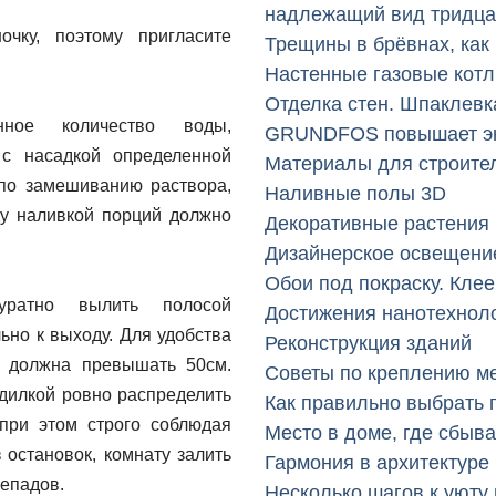
надлежащий вид тридца
чку, поэтому пригласите
Трещины в брёвнах, как
.
Настенные газовые кот
Отделка стен. Шпаклевк
ное количество воды,
GRUNDFOS повышает эн
с насадкой определенной
Материалы для строите
по замешиванию раствора,
Наливные полы 3D
у наливкой порций должно
Декоративные растения
Дизайнерское освещени
Обои под покраску. Кле
уратно вылить полосой
Достижения нанотехнол
ьно к выходу. Для удобства
Реконструкция зданий
 должна превышать 50см.
Советы по креплению м
дилкой ровно распределить
Как правильно выбрать 
при этом строго соблюдая
Место в доме, где сбыв
 остановок, комнату залить
Гармония в архитектуре
репадов.
Несколько шагов к уюту