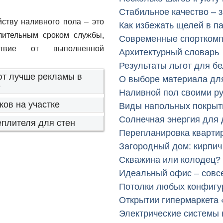
Стабильное качество – 
ству наливного пола – это
Как избежать щелей в п
лительным сроком службы,
Современные спорткомп
ствие от выполненной
Архитектурный словарь
Результаты льгот для б
ют лучше рекламы в
О выборе материала дл
е
Наливной пол своими р
ов на участке
Виды напольных покрыт
Солнечная энергия для
еплителя для стен
Перепланировка кварти
Загородный дом: кирпич
Скважина или колодец? 
Идеальный офис – совсе
Потолки любых конфигу
Открытии гипермаркета 
Электрические системы 