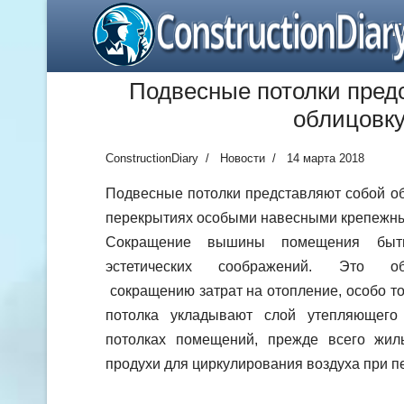
ConstructionDiar
Г
Подвесные потолки пред
облицовк
ConstructionDiary
Новости
14 марта 2018
Подвесные потолки представляют собой об
перекрытиях особыми навесными крепежн
Сокращение вышины помещения быт
эстетических соображений. Это обы
сокращению затрат на отопление, особо тог
потолка укладывают слой утепляющего
потолках помещений, прежде всего жил
продухи для циркулирования воздуха при п