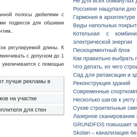
Не для всех обманутых 
Россияне нащупали дно
данной полосы дюбелями с
Гармония в архитектуре
ами подвесок для обшивки
Виды напольных покрыт
нтим..
Котельная с комбин
электрической энергии
ок регулируемой длины. К
Пескоцементный блок
винчивать с допуском до 1
Как правильно выбрать 
и увеличивается с помощью
Что делать, из чего стро
Сад для релаксации и з
ют лучше рекламы в
Реконструкция зданий
е
Современные спорткомп
ов на участке
Несколько шагов к уюту
Сухие строительные сме
еплителя для стен
Лазерное сканирование 
GRUNDFOS повышает эн
Skolan – канализация б