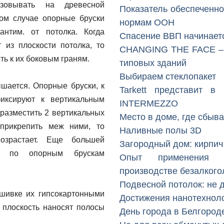
зовывать на древесной
Показатель обеспеченно
ом случае опорные бруски
нормам ООН
нтим. от потолка. Когда
Спасение ВВП начинаетс
из плоскости потолка, то
CHANGING THE FACE – р
ть к их боковым граням.
типовых зданий
Выбираем стеклопакет
шается. Опорные бруски, к
Tarkett представит в
фиксируют к вертикальным
INTERMEZZO
 разместить 2 вертикальных
Место в доме, где сбыв
 прикрепить меж ними, то
Наливные полы 3D
возрастает. Еще большей
Загородный дом: кирпич
ав по опорным брускам
Опыт применения с
производстве безалкого
Подвесной потолок: не д
шивке их гипсокартонными
Достижения нанотехнол
 плоскость наносят полосы
День города в Белгород