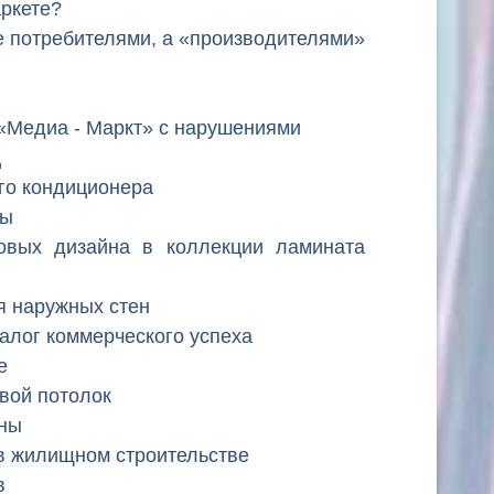
аркете?
е потребителями, а «производителями»
«Медиа - Маркт» с нарушениями
ц
о кондиционера
лы
новых дизайна в коллекции ламината
я наружных стен
залог коммерческого успеха
е
евой потолок
оны
в жилищном строительстве
в