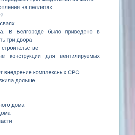
опления на пеллетах
м?
 сваях
да. В Белгороде было приведено в
ть три двора
 строительстве
ые конструкции для вентилируемых
т внедрение комплексных СРО
ужила дольше
ного дома
дома
ласти