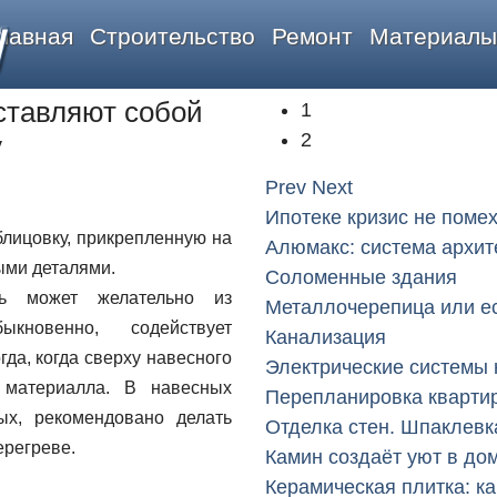
y
лавная
Строительство
Ремонт
Материалы
ставляют собой
1
2
у
Prev
Next
Ипотеке кризис не поме
лицовку, прикрепленную на
Алюмакс: система архит
ыми деталями.
Соломенные здания
ь может желательно из
Металлочерепица или е
кновенно, содействует
Канализация
да, когда сверху навесного
Электрические системы 
 материалла. В навесных
Перепланировка кварти
ых, рекомендовано делать
Отделка стен. Шпаклевк
ерегреве.
Камин создаёт уют в до
Керамическая плитка: ка