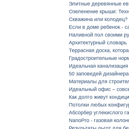
Элитные деревянные ев
Озеленение крыши: Техн
Скважина или колодец? 
Если в доме ребенок - 
Наливной пол своими р
Архитектурный словарь
Террасная доска, котора
Градостроительные нор
Идеальная канализация
50 заповедей дизайнер
Материалы для строите
Идеальный офис – совсе
Как долго живут кондиц
Потолки любых конфигу
Абсорбер углекислого 
NanoPro - газовая колон
Результаты льгот для б