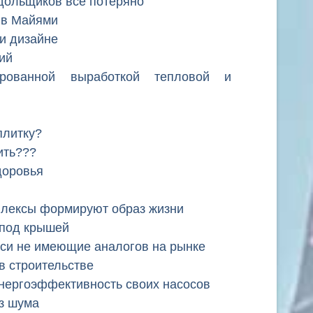
дольщиков все потеряно
 в Майями
 и дизайне
ий
ированной выработкой тепловой и
плитку?
ить???
доровья
лексы формируют образ жизни
 под крышей
си не имеющие аналогов на рынке
в строительстве
ергоэффективность своих насосов
ез шума