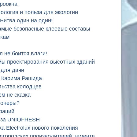
роокна
ология и польза для экологии
Битва один на один!
самые безопасные клеевые составы
укам
я не боится влаги!
мы проектирования высотных зданий
 для дачи
а Карима Рашида
льства колодцев
м не сказка
ионеры?
раций
газа UNIQFRESH
ка Electrolux нового поколения
елгородских производителей цемента