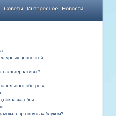
Советы
Интересное
Новости
ха
ектурных ценностей
сть альтернативы?
напольного обогрева
р
а,покраска,обои
ме
к можно проткнуть каблуком?