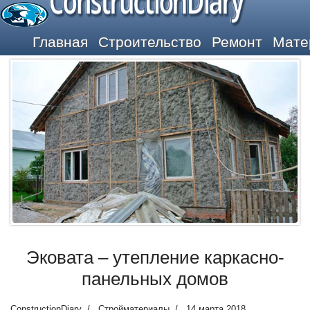
ConstructionDiary
Главная
Строительство
Ремонт
Мате
Эковата – утепление каркасно-
панельных домов
ConstructionDiary
Стройматериалы
14 марта 2018