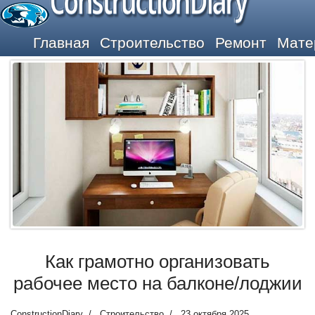
ConstructionDiary
Главная
Строительство
Ремонт
Мате
Как грамотно организовать
рабочее место на балконе/лоджии
ConstructionDiary
Строительство
23 октября 2025